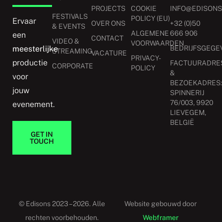
PROJECTS
COOKIE
INFO@EDISONS
FESTIVALS
POLICY (EU)
Ervaar
OVER ONS
+32 (0)50
& EVENTS
ALGEMENE
666 906
een
CONTACT
VIDEO &
VOORWAARDEN
meesterlijke
BEDRIJFSGEGE
STREAMING
VACATURE
PRIVACY-
productie
FACTUURADRE
CORPORATE
POLICY
&
voor
BEZOEKADRES
jouw
SPINNERIJ
76/003, 9920
evenement.
LIEVEGEM,
BELGIË
GET IN
TOUCH
© Edisons 2023 – 2026. Alle
Website gebouwd door
rechten voorbehouden.
Webframer