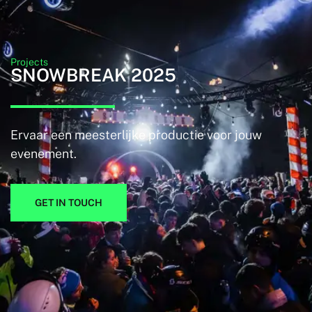
Projects
SNOWBREAK 2025
Ervaar een meesterlijke productie voor jouw
evenement.
GET IN TOUCH